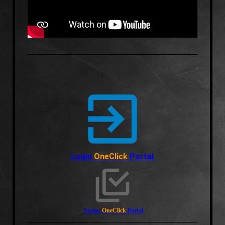
Login
OneClick
Portal
Status
OneClick
Portal