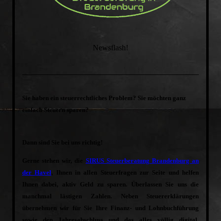
Newsflash!
Sie haben ein steuerrechtliches Problem? Sie möchten ganz
einfach Steuern sparen?
Dann sind Sie bei uns richtig!
Gerne stehen wir, die
SIRUS Steuerberatung Brandenburg an
der Havel
, Ihnen in allen Steuerfragen zur Seite und helfen
Ihnen dabei, aktiv Geld zu sparen. Überlassen Sie uns die
manchmal lästigen Zahlen. Neben Steuererklärungen
übernehmen wir für Sie Ihre Finanz- und Lohnbuchführung
sowie den Jahresabschluss und das alles völlig digital.