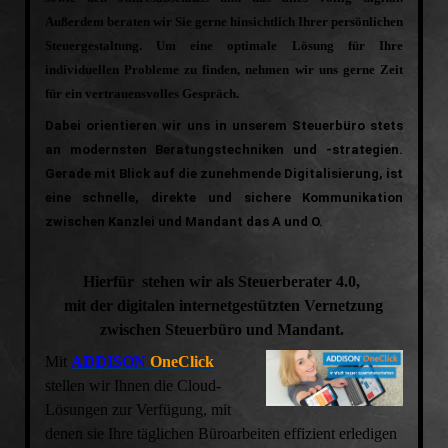
Außerdem beraten wir Sie gerne hinsichtlich Ihrer persönlichen
Steuergestaltung. Um eine optimale Lösung für Ihre
individuellen Probleme zu finden, nehmen wir uns gerne Zeit
für ein vertrauensvolles Gespräch.
Dabei orientieren wir uns in unserem Steuerbüro stets
an modernsten Beratungstechniken und -strategien.
Gerade mit Blick auf die zunehmende Digitalisierung, ist
eine schnelle, direkte und sichere Kommunikation
zwischen Kanzlei und Mandant das A und O.
Hierfür stehen wir als
Steuerberater 4.0
,
mit der digitalen internetgestützten Vernetzung
zwischen Steuerbüro und Mandant.
Mit
ADDISON
OneClick
stellen wir Ihnen die Cloud-
Lösungen zur Verfügung, mit
denen sie Ihre täglichen Büroarbeiten effizient erledigen