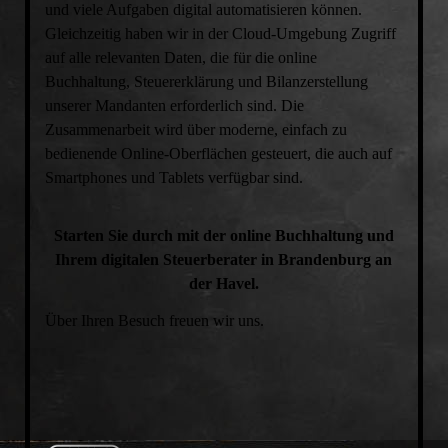
und viele Aufgaben digital automatisieren können.
Gleichzeitig haben wir in der Cloud-Umgebung Zugriff
auf alle relevanten Daten, die für die online
Buchhaltung, Steuererklärung und Bilanzerstellung
unserer Mandanten erforderlich sind. Die
Zusammenarbeit wird über moderne, einfach zu
bedienende Online-Oberflächen gesteuert, die auch auf
Smartphones und Tablets verfügbar sind.
Starten Sie durch mit der online Buchhaltung und
Ihrem digitalen Steuerberater in Brandenburg an
der Havel.
Über Ihren Besuch freuen wir uns.