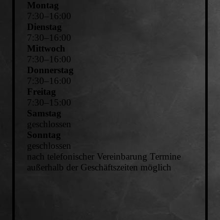
Montag
7
:
30
–
16
:
00
Dienstag
7
:
30
–
16
:
00
Mittwoch
7
:
30
–
16
:
00
Donnerstag
7
:
30
–
16
:
00
Freitag
7
:
30
–
15
:
00
Samstag
geschlossen
Sonntag
geschlossen
nach telefonischer Vereinbarung Termine
außerhalb der Geschäftszeiten möglich