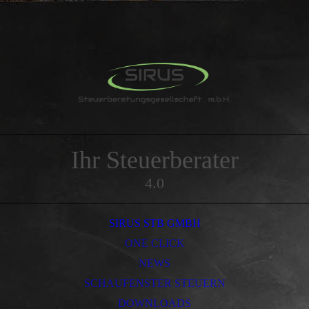
Ihr Steuerberater
4.0
SIRUS STB GMBH
ONE CLICK
NEWS
SCHAUFENSTER STEUERN
DOWNLOADS