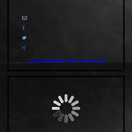
www.Brandenburg-Steuerberatung.de