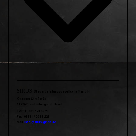
SIRUS
Steuerberatungsgesellschaft m.b.H
.
Krakauer Straße 9a
14776 Brandenburg a. d. Havel
Tel. 03381 / 20 86 20
Fax 03381 / 20 86 225
Mail
info @sirus-gmbh.de